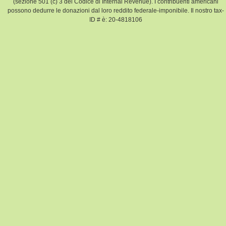
(sezione 501 (c) 3 del Codice di Internal Revenue). I contribuenti americani
possono dedurre le donazioni dal loro reddito federale-imponibile. Il nostro tax-
ID # è: 20-4818106