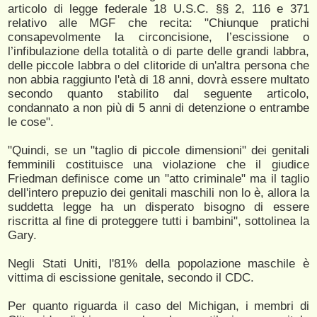
articolo di legge federale 18 U.S.C. §§ 2, 116 e 371
relativo alle MGF che recita: "Chiunque pratichi
consapevolmente la circoncisione, l’escissione o
l’infibulazione della totalità o di parte delle grandi labbra,
delle piccole labbra o del clitoride di un'altra persona che
non abbia raggiunto l'età di 18 anni, dovrà essere multato
secondo quanto stabilito dal seguente articolo,
condannato a non più di 5 anni di detenzione o entrambe
le cose".
"Quindi, se un "taglio di piccole dimensioni" dei genitali
femminili costituisce una violazione che il giudice
Friedman definisce come un "atto criminale" ma il taglio
dell'intero prepuzio dei genitali maschili non lo è, allora la
suddetta legge ha un disperato bisogno di essere
riscritta al fine di proteggere tutti i bambini", sottolinea la
Gary.
Negli Stati Uniti, l'81% della popolazione maschile è
vittima di escissione genitale, secondo il CDC.
Per quanto riguarda il caso del Michigan, i membri di