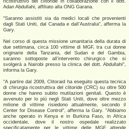
ricostruttivo del clitoride in collaborazione con il dott.
Adan Abdullahi, affiliato alla ONG Garana.
"Saranno assistiti sia da medici locali che provenienti
dagli Stati Uniti, dal Canada e dall’Australia", afferma la
Gary.
Nel corso di questa missione umanitaria della durata di
due settimana, circa 100 vittime di MGF, tra cui donne
originarie della Tanzania, del Sudan e del Gambia,
saranno sottoposte all’intervento chirurgico che si
svolgerà a Nairobi presso la clinica del dott. Abdullahi",
informa la Gary.
"A partire dal 2009, Clitoraid ha eseguito questa tecnica
di chirurgia ricostruttiva del clitoride (CRC) su oltre 500
donne che hanno subito mutilazioni genitali. Questo è
avvenuto per lo più negli Stati Uniti, dove oltre mezzo
milione di vittime risiedono attualmente, secondo il
Center for Disease Control", afferma la Gary. "Abbiamo
anche operato in Kenya e in Burkina Faso, in Africa
occidentale, dove il nostro ospedale realizzato
specificatamente per le vittime delle MGF attende