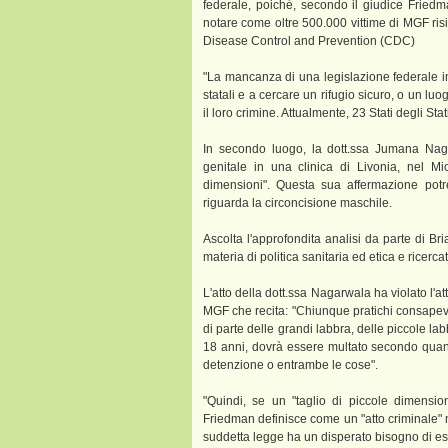
federale, poiché, secondo il giudice Friedm
notare come oltre 500.000 vittime di MGF risi
Disease Control and Prevention (CDC)
"La mancanza di una legislazione federale i
statali e a cercare un rifugio sicuro, o un l
il loro crimine. Attualmente, 23 Stati degli St
In secondo luogo, la dott.ssa Jumana Nag
genitale in una clinica di Livonia, nel Mi
dimensioni". Questa sua affermazione pot
riguarda la circoncisione maschile.
Ascolta l'approfondita analisi da parte di Br
materia di politica sanitaria ed etica e ricerca
L'atto della dott.ssa Nagarwala ha violato l'at
MGF che recita: "Chiunque pratichi consapevol
di parte delle grandi labbra, delle piccole lab
18 anni, dovrà essere multato secondo quanto
detenzione o entrambe le cose".
"Quindi, se un "taglio di piccole dimension
Friedman definisce come un "atto criminale" ma 
suddetta legge ha un disperato bisogno di esser