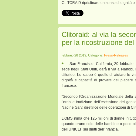
CLITORAID ripristinare un senso di dignità e
Clitoraid: al via la se
per la ricostruzione del 
febbraio 28 2019, Categorie:
Press-Releases
San Francisco, California, 20 febbraio
sede negli Stati Uniti, darà il via a Nairobi
clitoride. Lo scopo è quello di aiutare le vi
dignità e capacità di provare del piacere 
francese.
"Secondo l'Organizzazione Mondiale della S
l'orribile tradizione dell’escissione dei geni
Nadine Gary, direttrice delle operazioni di Cli
L'OMS stima che 125 milioni di donne in tutto
quando erano solo delle bambine o poco più
dell’UNICEF sui diritti dell’infanzia.