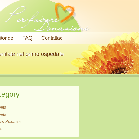
Per favore
Donazioni
litoride
FAQ
Contattaci
enitale nel primo ospedale
o
tegory
ents
ents
ess-Releases
sc