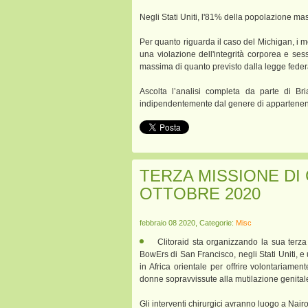
Negli Stati Uniti, l'81% della popolazione mas
Per quanto riguarda il caso del Michigan, i m
una violazione dell'integrità corporea e se
massima di quanto previsto dalla legge fede
Ascolta l’analisi completa da parte di Bri
indipendentemente dal genere di appartene
TERZA MISSIONE DI 
OTTOBRE 2020
febbraio 08 2020, Categorie:
Misc
Clitoraid sta organizzando la sua terz
BowErs di San Francisco, negli Stati Uniti, 
in Africa orientale per offrire volontariament
donne sopravvissute alla mutilazione genital
Gli interventi chirurgici avranno luogo a Nair