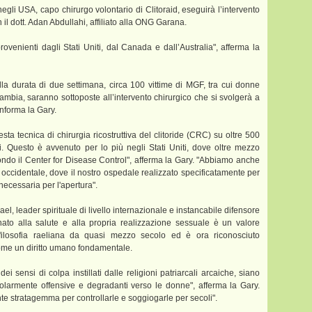
gli USA, capo chirurgo volontario di Clitoraid, eseguirà l’intervento
n il dott. Adan Abdullahi, affiliato alla ONG Garana.
rovenienti dagli Stati Uniti, dal Canada e dall’Australia", afferma la
la durata di due settimana, circa 100 vittime di MGF, tra cui donne
ambia, saranno sottoposte all’intervento chirurgico che si svolgerà a
informa la Gary.
sta tecnica di chirurgia ricostruttiva del clitoride (CRC) su oltre 500
. Questo è avvenuto per lo più negli Stati Uniti, dove oltre mezzo
condo il Center for Disease Control", afferma la Gary. "Abbiamo anche
 occidentale, dove il nostro ospedale realizzato specificatamente per
necessaria per l'apertura".
ael, leader spirituale di livello internazionale e instancabile difensore
innato alla salute e alla propria realizzazione sessuale è un valore
ilosofia raeliana da quasi mezzo secolo ed è ora riconosciuto
ome un diritto umano fondamentale.
i sensi di colpa instillati dalle religioni patriarcali arcaiche, siano
icolarmente offensive e degradanti verso le donne", afferma la Gary.
nte stratagemma per controllarle e soggiogarle per secoli".