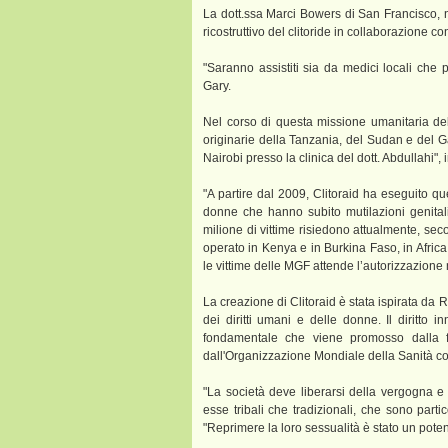
La dott.ssa Marci Bowers di San Francisco, ne
ricostruttivo del clitoride in collaborazione co
"Saranno assistiti sia da medici locali che p
Gary.
Nel corso di questa missione umanitaria del
originarie della Tanzania, del Sudan e del G
Nairobi presso la clinica del dott. Abdullahi", 
"A partire dal 2009, Clitoraid ha eseguito que
donne che hanno subito mutilazioni genitali
milione di vittime risiedono attualmente, se
operato in Kenya e in Burkina Faso, in Africa
le vittime delle MGF attende l’autorizzazione 
La creazione di Clitoraid è stata ispirata da R
dei diritti umani e delle donne. Il diritto 
fondamentale che viene promosso dalla f
dall'Organizzazione Mondiale della Sanità c
"La società deve liberarsi della vergogna e de
esse tribali che tradizionali, che sono part
"Reprimere la loro sessualità è stato un pote