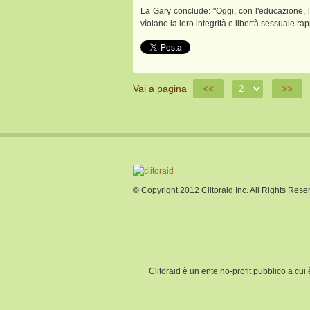
La Gary conclude: "Oggi, con l'educazione, l
vìolano la loro integrità e libertà sessuale r
Vai a pagina
<<
>>
© Copyright 2012 Clitoraid Inc. All Rights Rese
Clitoraid è un ente no-profit pubblico a cu