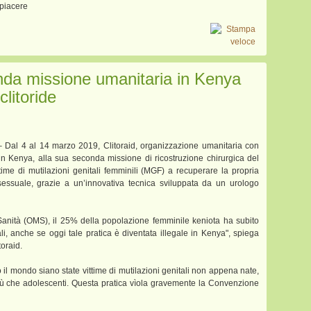
 piacere
conda missione umanitaria in Kenya
clitoride
 – Dal 4 al 14 marzo 2019, Clitoraid, organizzazione umanitaria con
, in Kenya, alla sua seconda missione di ricostruzione chirurgica del
ttime di mutilazioni genitali femminili (MGF) a recuperare la propria
sessuale, grazie a un’innovativa tecnica sviluppata da un urologo
anità (OMS), il 25% della popolazione femminile keniota ha subito
tali, anche se oggi tale pratica è diventata illegale in Kenya", spiega
toraid.
 il mondo siano state vittime di mutilazioni genitali non appena nate,
 che adolescenti. Questa pratica vìola gravemente la Convenzione