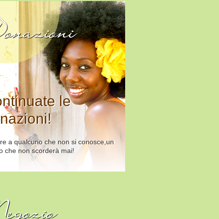
onazioni
ntinuate le
nazioni!
re a qualcuno che non si conosce,un
o che non scorderà mai!
egozio