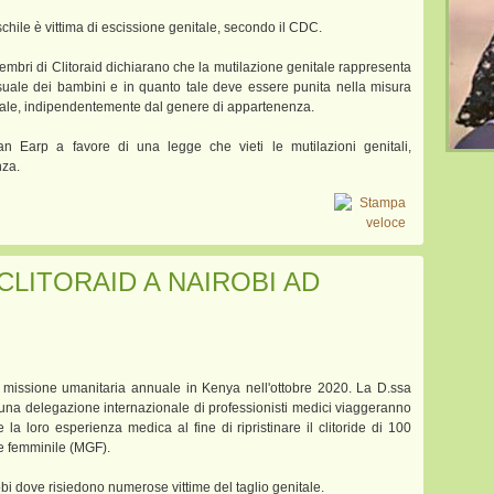
chile è vittima di escissione genitale, secondo il CDC.
embri di Clitoraid dichiarano che la mutilazione genitale rappresenta
ssuale dei bambini e in quanto tale deve essere punita nella misura
rale, indipendentemente dal genere di appartenenza.
an Earp a favore di una legge che vieti le mutilazioni genitali,
nza.
CLITORAID A NAIROBI AD
a missione umanitaria annuale in Kenya nell'ottobre 2020. La D.ssa
e una delegazione internazionale di professionisti medici viaggeranno
e la loro esperienza medica al fine di ripristinare il clitoride di 100
e femminile (MGF).
obi dove risiedono numerose vittime del taglio genitale.