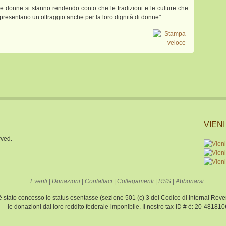
e donne si stanno rendendo conto che le tradizioni e le culture che
appresentano un oltraggio anche per la loro dignità di donne".
VIEN
rved.
Eventi
|
Donazioni
|
Contattaci
|
Collegamenti
|
RSS
|
Abbonarsi
i è stato concesso lo status esentasse (sezione 501 (c) 3 del Codice di Internal Re
le donazioni dal loro reddito federale-imponibile. Il nostro tax-ID # è: 20-481810