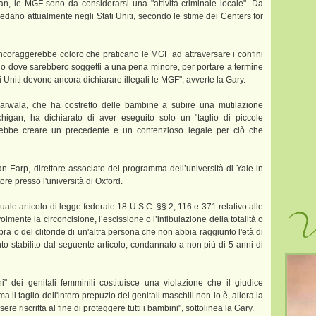
an, le MGF sono da considerarsi una "attività criminale locale". Da
edano attualmente negli Stati Uniti, secondo le stime dei Centers for
ncoraggerebbe coloro che praticano le MGF ad attraversare i confini
uogo dove sarebbero soggetti a una pena minore, per portare a termine
ati Uniti devono ancora dichiarare illegali le MGF", avverte la Gary.
arwala, che ha costretto delle bambine a subire una mutilazione
chigan, ha dichiarato di aver eseguito solo un "taglio di piccole
rebbe creare un precedente e un contenzioso legale per ciò che
ian Earp, direttore associato del programma dell’università di Yale in
tore presso l'università di Oxford.
tuale articolo di legge federale 18 U.S.C. §§ 2, 116 e 371 relativo alle
Vi
mente la circoncisione, l’escissione o l’infibulazione della totalità o
bra o del clitoride di un'altra persona che non abbia raggiunto l'età di
 stabilito dal seguente articolo, condannato a non più di 5 anni di
i" dei genitali femminili costituisce una violazione che il giudice
il taglio dell'intero prepuzio dei genitali maschili non lo è, allora la
e riscritta al fine di proteggere tutti i bambini", sottolinea la Gary.