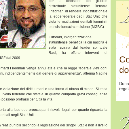
per la decisione del giudice
distrettuale statunitense Bernard
D
Friedman di rendere incostituzionale
la legge federale degli Stati Uniti che
vieta le mutilazioni genitali femminili
o escissione/circoncisione (MGF/C).
Clitoraid,un'organizzazione
statunitense benefica la cui nascita è
stata ispirata dal leader spirituale
Rael, ha offerto interventi di
Co
i MGF dal 2009.
do
rnard Friedman venga annullata e che la legge federale vieti ogni
ini, indipendentemente dal genere di appartenenza", afferma Nadine
Dona
regal
e violazione dei diritti umani e una forma di abuso di minori. Si tratta
a livello federale che statale, in quanto comporta gravi conseguenze
e possono protrarsi per tutta la vita.
orta alla luce due preoccupanti risvolti legali per quanto riguarda la
N
nitali negli Stati Uniti.
eati punibili secondo la legislazione dei singoli Stati e non a livello