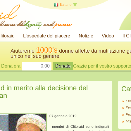
Italiano
l senso del
dignity
and
piacere
litoraid
L'ospedale del piacere
Notizie
Video
Il C
1000's
Aiuteremo
donne affette da mutilazione g
unico nel suo genere
Dona ora
Grazie per il vostro support
id in merito alla decisione del
Ca
gan
Ev
Ev
Pr
07 gennaio 2019
Mi
I membri di Clitoraid sono indignati