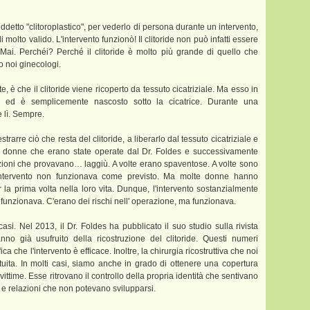
siddetto "clitoroplastico", per vederlo di persona durante un intervento,
olto valido. L'intervento funzionò! Il clitoride non può infatti essere
ai. Perchéi? Perché il clitoride è molto più grande di quello che
 noi ginecologi.
 è che il clitoride viene ricoperto da tessuto cicatriziale. Ma esso in
 ed è semplicemente nascosto sotto la cicatrice. Durante una
e lì. Sempre.
strarre ciò che resta del clitoride, a liberarlo dal tessuto cicatriziale e
 le donne che erano state operate dal Dr. Foldes e successivamente
ioni che provavano… laggiù. A volte erano spaventose. A volte sono
 l'intervento non funzionava come previsto. Ma molte donne hanno
la prima volta nella loro vita. Dunque, l'intervento sostanzialmente
funzionava. C'erano dei rischi nell' operazione, ma funzionava.
si. Nel 2013, il Dr. Foldes ha pubblicato il suo studio sulla rivista
o già usufruito della ricostruzione del clitoride. Questi numeri
ca che l'intervento è efficace. Inoltre, la chirurgia ricostruttiva che noi
uita. In molti casi, siamo anche in grado di ottenere una copertura
ittime. Esse ritrovano il controllo della propria identità che sentivano
e relazioni che non potevano svilupparsi.