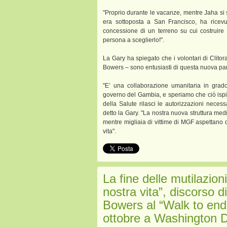
"Proprio durante le vacanze, mentre Jaha si st
era sottoposta a San Francisco, ha ricevu
concessione di un terreno su cui costruire 
persona a sceglierlo!".
La Gary ha spiegato che i volontari di Clitor
Bowers – sono entusiasti di questa nuova par
"E’ una collaborazione umanitaria in grad
governo del Gambia, e speriamo che ciò ispire
della Salute rilasci le autorizzazioni neces
detto la Gary. "La nostra nuova struttura me
mentre migliaia di vittime di MGF aspettano 
vita".
La fine delle mutilazioni
nostra vita”, discorso d
Bowers al “Walk to end
ottobre a Washington 