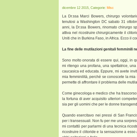
dicembre 12 2015, Categorie:
Misc
La Dr.ssa Marci Bowers, chirurgo volontario
tenutosi a Washington DC sabato 31 ottobr
anni, la Dr.ssa Bowers, rinomato chirurgo s
attiva nel ricostruire chirurgicamente il clitor
Uniti che in Burkina Faso, in Africa. Ecco il c
La fine delle mutilazioni genitali femminili n
Sono molto onorata di essere qui, oggi, in q
mi ritengo una profana, una spettatrice, una 
caucasica ed educata. Eppure, mi avete invi
mia femminilità, perché se conoscete la mia
permette di affrontare il problema delle mutil
Come ginecologa e medico che ha trascorso gl
la fortuna di aver acquisito ulteriori compet
sia per gli uomini che per le donne transgend
Quando esercitavo nei pressi di San Francis
per i transessuali. Non fu per me una sorpres
mi contattò per parlarmi di una tecnica ricost
ricostruire il clitoride e la sensazione a es