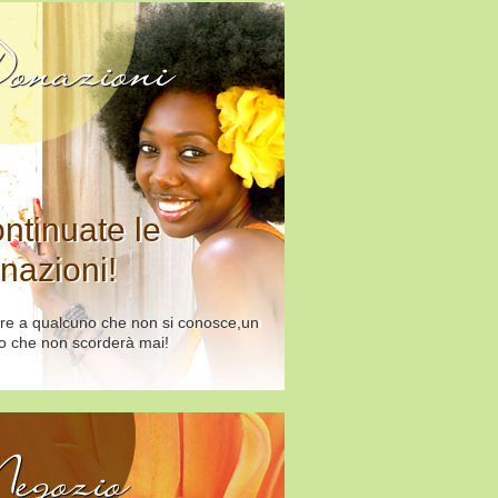
onazioni
ntinuate le
nazioni!
re a qualcuno che non si conosce,un
o che non scorderà mai!
egozio