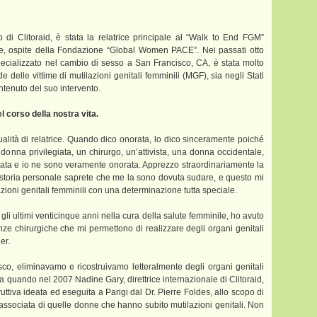
 di Clitoraid, è stata la relatrice principale al “Walk to End FGM”
e, ospite della Fondazione “Global Women PACE”. Nei passati otto
pecializzato nel cambio di sesso a San Francisco, CA, è stata molto
ide delle vittime di mutilazioni genitali femminili (MGF), sia negli Stati
ontenuto del suo intervento.
el corso della nostra vita.
ualità di relatrice. Quando dico onorata, lo dico sinceramente poiché
donna privilegiata, un chirurgo, un’attivista, una donna occidentale,
tata e io ne sono veramente onorata. Apprezzo straordinariamente la
 storia personale saprete che me la sono dovuta sudare, e questo mi
azioni genitali femminili con una determinazione tutta speciale.
i ultimi venticinque anni nella cura della salute femminile, ho avuto
enze chirurgiche che mi permettono di realizzare degli organi genitali
er.
co, eliminavamo e ricostruivamo letteralmente degli organi genitali
a quando nel 2007 Nadine Gary, direttrice internazionale di Clitoraid,
ruttiva ideata ed eseguita a Parigi dal Dr. Pierre Foldes, allo scopo di
so associata di quelle donne che hanno subito mutilazioni genitali. Non