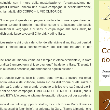
coincide con il mese della masturbazione*, l'organizzazione no-
profit Clitoraid lancerà una nuova campagna di sensibilizzazione,
D
chiamata IL MIO CORPO – IL MIO CLITORIDE.
"Lo scopo di questa campagna è invitare le donne a guardare con
ammirazione il proprio magnifico corpo e a lasciarsi alle spalle
millenni di vergogna e di sensi di colpa legati alla sessualità", ha
dichiarato la portavoce di Clitoraid, Nadine Gary.
costruzione chirurgica del clitoride alle vittime di mutilazioni genitali
ato il “mese della consapevolezza del clitoride” tre anni fa per
Co
do
ne zone del mondo, come ad esempio in Africa occidentale, in Nord
pratica è un problema diffuso ovunque", ha detto la Gary. "E' giunto il
ria autostima sessuale, abbandonando ogni inibizione!".
Dona
regal
re questo evento, tutte le donne sono invitate a inviare via email
ria vulva e del clitoride, senza alcuna distinzione di età, razza o
ini sarà parte di un grande progetto artistico che sarà mostrato in
le online della campagna IL MIO CORPO – IL MIO CLITORIDE, che si
ario EST). L'accesso è totalmente gratuito, cliccate qui per accedere.
N
one di un nutrito gruppo di relatori, tra cui la Dr.ssa Marci Bowers e
la sessualità femminile", ha spiegato la Gary. "Siamo talmente felici