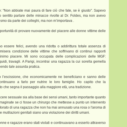
isse: "Non abbiate mai paura di fare ciò che fate, se è giusto". Sapevo
o sentito parlare delle minacce rivolte al Dr. Foldes, ma non avevo
icismo da parte dei colleghi, ma non m’importava .
opportunità di provare nuovamente del piacere alle donne vittime delle
essere felici, avendo una ridotta o addirittura totale assenza di
isera condizione delle vittime che soffrivano di continui rapporti
 minimo piacere. Mi sono occupata delle complicazioni delle MGF:
iquidi, travagli. A Parigi, incontrai una ragazza la cui sorella gemella
bendo tale assurda pratica.
o l’escissione, che economicamente ne beneficiano e sanno delle
inuano a farlo per nutrire le loro famiglie. Ho capito che la
to che segna il passaggio alla maggiore età, una tradizione.
ere sessuale sia alla base dei sensi umani, tanto importante quanto
to. Immaginate se ci fosse un chirurgo che mettesse a punto un intervento
l'odorato di una ragazza che non ha mai annusato una rosa o l'aroma di
 mutilazioni genitali siano una violazione dei diritti umani.
donne e ragazze erano stati violati e continuavano a esserlo attraverso