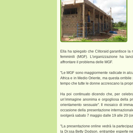
Ella ha spiegato che Clitoraid garantisce la ri
femminili (MGF). L'organizzazione ha lanci
affrontare il problema delle MGF.
"Le MGF sono maggiormente radicate in alcu
Africa e in Medio Oriente, ma questa orribile 
tempo che tutte le donne accrescano la prop
Ha poi continuato dicendo che, per celebra
un’immagine anonima e orgogliosa della prop
orientamento sessuale". Il mosaico di immag
occasione della presentazione internaziona
svolgerà sabato 7 maggio dalle 19 alle 20 (or
"La presentazione online vedrà la partecipazi
la Dr.ssa Betty Dodson, entrambe esperte nel