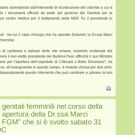
ava riprendendo dall'intervento di ricostruzione del clitoride a cui si
to i documenti ufficiali da parte del governo del Gambia per la
un centro medico per il trattamento delle MGF. Fu il presidente in
aid - tra cui il capo chirurgo che ha operato Dukureh, la Dr.ssa Marci
tnership.
o di cambiare e salvare delle vite umane, essendo sostenuta dal
rà il neo eletto presidente del Burkina Faso affinché il suo Ministro
sarie per l'apertura dell’ospedale di Clitoraid a Bobo Dioulasso", ha
dica, all’avanguardia in questo campo, è rimasta chiusa per due anni,
disperatamente questo intervento che può cambiare e salvare la loro
 genitali femminili nel corso della
i apertura della Dr.ssa Marci
 FGM” che si è svolto sabato 31
DC