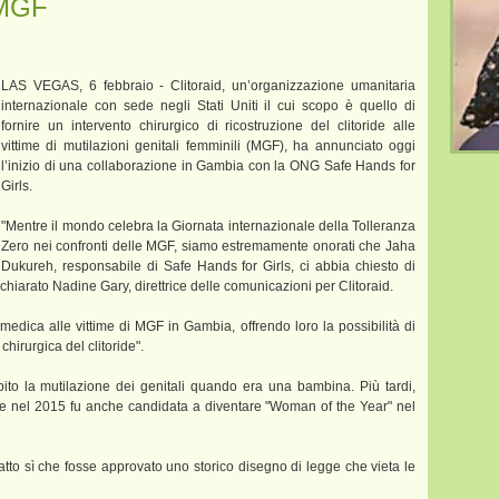
 MGF
LAS VEGAS, 6 febbraio - Clitoraid, un’organizzazione umanitaria
internazionale con sede negli Stati Uniti il cui scopo è quello di
fornire un intervento chirurgico di ricostruzione del clitoride alle
vittime di mutilazioni genitali femminili (MGF), ha annunciato oggi
l’inizio di una collaborazione in Gambia con la ONG Safe Hands for
Girls.
"Mentre il mondo celebra la Giornata internazionale della Tolleranza
Zero nei confronti delle MGF, siamo estremamente onorati che Jaha
Dukureh, responsabile di Safe Hands for Girls, ci abbia chiesto di
chiarato Nadine Gary, direttrice delle comunicazioni per Clitoraid.
edica alle vittime di MGF in Gambia, offrendo loro la possibilità di
chirurgica del clitoride".
o la mutilazione dei genitali quando era una bambina. Più tardi,
 e nel 2015 fu anche candidata a diventare "Woman of the Year" nel
atto sì che fosse approvato uno storico disegno di legge che vieta le