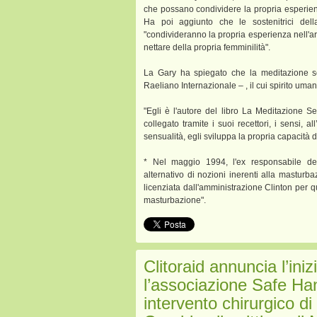
che possano condividere la propria esperienz
Ha poi aggiunto che le sostenitrici de
"condivideranno la propria esperienza nell'ar
nettare della propria femminilità".
La Gary ha spiegato che la meditazione s
Raeliano Internazionale –
, il cui spirito uma
"Egli è l'autore del libro La Meditazione Se
collegato tramite i suoi recettori, i sensi, 
sensualità, egli sviluppa la propria capacità di 
* Nel maggio 1994, l'ex responsabile de
alternativo di nozioni inerenti alla masturb
licenziata dall'amministrazione Clinton per 
masturbazione".
Clitoraid annuncia l’ini
l’associazione Safe Han
intervento chirurgico di 