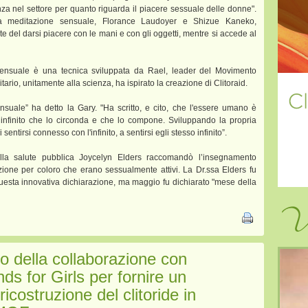
a nel settore per quanto riguarda il piacere sessuale delle donne".
lla meditazione sensuale, Florance Laudoyer e Shizue Kaneko,
te del darsi piacere con le mani e con gli oggetti, mentre si accede al
ensuale è una tecnica sviluppata da Rael, leader del Movimento
nitario, unitamente alla scienza, ha ispirato la creazione di Clitoraid.
nsuale” ha detto la Gary. "Ha scritto, e cito, che l'essere umano è
all’infinito che lo circonda e che lo compone. Sviluppando la propria
sentirsi connesso con l'infinito, a sentirsi egli stesso infinito”.
lla salute pubblica Joycelyn Elders raccomandò l’insegnamento
azione per coloro che erano sessualmente attivi. La Dr.ssa Elders fu
questa innovativa dichiarazione, ma maggio fu dichiarato "mese della
Vi
zio della collaborazione con
ds for Girls per fornire un
ricostruzione del clitoride in