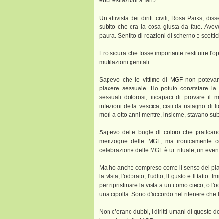
ebbi esitazioni a farlo.
Un’attivista dei diritti civili, Rosa Parks, d
subito che era la cosa giusta da fare. Avev
paura. Sentito di reazioni di scherno e scett
Ero sicura che fosse importante restituire l'
mutilazioni genitali.
Sapevo che le vittime di MGF non potevano 
piacere sessuale. Ho potuto constatare la m
sessuali dolorosi, incapaci di provare il
infezioni della vescica, cisti da ristagno di l
mori a otto anni mentre, insieme, stavano su
Sapevo delle bugie di coloro che pratican
menzogne delle MGF, ma ironicamente cont
celebrazione delle MGF è un rituale, un even
Ma ho anche compreso come il senso del piac
la vista, l'odorato, l'udito, il gusto e il tat
per ripristinare la vista a un uomo cieco, o 
una cipolla. Sono d'accordo nel ritenere che le
Non c’erano dubbi, i diritti umani di queste 