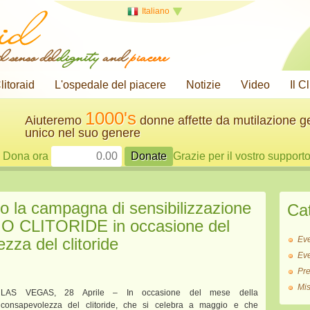
Italiano
l senso del
dignity
and
piacere
litoraid
L'ospedale del piacere
Notizie
Video
Il C
1000's
Aiuteremo
donne affette da mutilazione g
unico nel suo genere
Dona ora
Grazie per il vostro support
io la campagna di sensibilizzazione
Ca
O CLITORIDE in occasione del
zza del clitoride
Ev
Ev
Pr
Mi
LAS VEGAS, 28 Aprile – In occasione del mese della
consapevolezza del clitoride, che si celebra a maggio e che