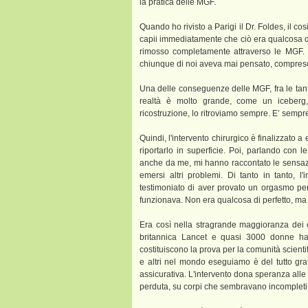
la pratica delle MGF.
Quando ho rivisto a Parigi il Dr. Foldes, il co
capii immediatamente che ciò era qualcosa di m
rimosso completamente attraverso le MGF. M
chiunque di noi aveva mai pensato, compreso
Una delle conseguenze delle MGF, fra le tante,
realtà è molto grande, come un iceberg,
ricostruzione, lo ritroviamo sempre. E’ sempr
Quindi, l'intervento chirurgico è finalizzato a e
riportarlo in superficie. Poi, parlando con
anche da me, mi hanno raccontato le sensaz
emersi altri problemi. Di tanto in tanto,
testimoniato di aver provato un orgasmo per 
funzionava. Non era qualcosa di perfetto, ma 
Era così nella stragrande maggioranza dei ca
britannica Lancet e quasi 3000 donne hann
costituiscono la prova per la comunità scientifi
e altri nel mondo eseguiamo è del tutto grat
assicurativa. L'intervento dona speranza alle v
perduta, su corpi che sembravano incompleti 