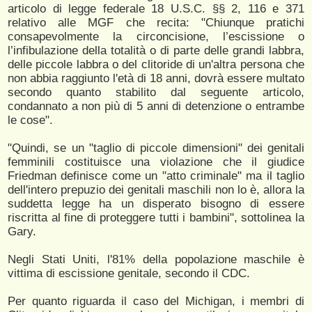
articolo di legge federale 18 U.S.C. §§ 2, 116 e 371
relativo alle MGF che recita: "Chiunque pratichi
consapevolmente la circoncisione, l’escissione o
l’infibulazione della totalità o di parte delle grandi labbra,
delle piccole labbra o del clitoride di un'altra persona che
non abbia raggiunto l'età di 18 anni, dovrà essere multato
secondo quanto stabilito dal seguente articolo,
condannato a non più di 5 anni di detenzione o entrambe
le cose".
"Quindi, se un "taglio di piccole dimensioni" dei genitali
femminili costituisce una violazione che il giudice
Friedman definisce come un "atto criminale" ma il taglio
dell'intero prepuzio dei genitali maschili non lo è, allora la
suddetta legge ha un disperato bisogno di essere
riscritta al fine di proteggere tutti i bambini", sottolinea la
Gary.
Negli Stati Uniti, l'81% della popolazione maschile è
vittima di escissione genitale, secondo il CDC.
Per quanto riguarda il caso del Michigan, i membri di