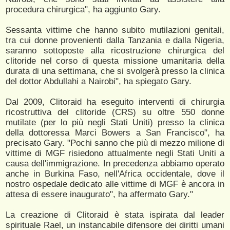
procedura chirurgica", ha aggiunto Gary.
Sessanta vittime che hanno subito mutilazioni genitali,
tra cui donne provenienti dalla Tanzania e dalla Nigeria,
saranno sottoposte alla ricostruzione chirurgica del
clitoride nel corso di questa missione umanitaria della
durata di una settimana, che si svolgerà presso la clinica
del dottor Abdullahi a Nairobi", ha spiegato Gary.
Dal 2009, Clitoraid ha eseguito interventi di chirurgia
ricostruttiva del clitoride (CRS) su oltre 550 donne
mutilate (per lo più negli Stati Uniti) presso la clinica
della dottoressa Marci Bowers a San Francisco", ha
precisato Gary. "Pochi sanno che più di mezzo milione di
vittime di MGF risiedono attualmente negli Stati Uniti a
causa dell'immigrazione. In precedenza abbiamo operato
anche in Burkina Faso, nell'Africa occidentale, dove il
nostro ospedale dedicato alle vittime di MGF è ancora in
attesa di essere inaugurato", ha affermato Gary."
La creazione di Clitoraid è stata ispirata dal leader
spirituale Rael, un instancabile difensore dei diritti umani