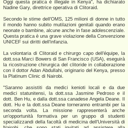
Oggi questa pratica è illegale in Kenya", ha dichiarato
Nadine Gary, direttrice operativa di Clitoraid.
Secondo le stime dell'OMS, 125 milioni di donne in tutto
il mondo hanno subito mutilazioni genitali quando erano
neonate o bambine, alcune anche in fase adolescenziale.
Questa pratica è una grave violazione della Convenzione
UNICEF sui diritti dell'infanzia.
La volontaria di Clitoraid e chirurgo capo dell'équipe, la
dott.ssa Marci Bowers di San Francisco (USA), eseguirà
la ricostruzione chirurgica del clitoride in collaborazione
con il dottor Adan Abdullahi, originario del Kenya, presso
la Platinum Clinic di Nairobi.
"Saranno assistiti da medici kenioti locali e da due
medici statunitensi, la dott.ssa Jasmine Pedroso e il
dott. Ben Hu, e dalla dott.ssa canadese Angela Deane. Il
dott. Hu e la dott.ssa Deane torneranno entrambi per la
seconda volta. La missione rappresenterà anche
un'opportunità formativa per un gruppo di studenti
specializzandi della facoltà di medicina dell'Università di
Nairobi, che sono stati invitati ad assistere alla