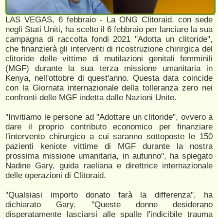
LAS VEGAS, 6 febbraio - La ONG Clitoraid, con sede
negli Stati Uniti, ha scelto il 6 febbraio per lanciare la sua
campagna di raccolta fondi 2021 "Adotta un clitoride",
che finanzierà gli interventi di ricostruzione chirirgica del
clitoride delle vittime di mutilazioni genitali femminili
(MGF) durante la sua terza missione umanitaria in
Kenya, nell'ottobre di quest'anno. Questa data coincide
con la Giornata internazionale della tolleranza zero nei
confronti delle MGF indetta dalle Nazioni Unite.
"Invitiamo le persone ad "Adottare un clitoride", ovvero a
dare il proprio contributo economico per finanziare
l'intervento chirurgico a cui saranno sottoposte le 150
pazienti keniote vittime di MGF durante la nostra
prossima missione umanitaria, in autunno", ha spiegato
Nadine Gary, guida raeliana e direttrice internazionale
delle operazioni di Clitoraid.
"Qualsiasi importo donato farà la differenza", ha
dichiarato Gary. "Queste donne desiderano
disperatamente lasciarsi alle spalle l'indicibile trauma