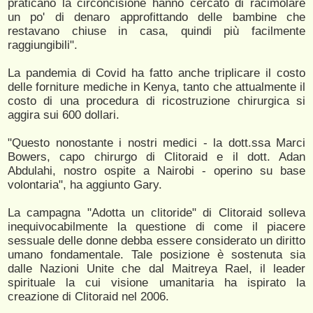
praticano la circoncisione hanno cercato di racimolare
un po' di denaro approfittando delle bambine che
restavano chiuse in casa, quindi più facilmente
raggiungibili".
La pandemia di Covid ha fatto anche triplicare il costo
delle forniture mediche in Kenya, tanto che attualmente il
costo di una procedura di ricostruzione chirurgica si
aggira sui 600 dollari.
"Questo nonostante i nostri medici - la dott.ssa Marci
Bowers, capo chirurgo di Clitoraid e il dott. Adan
Abdulahi, nostro ospite a Nairobi - operino su base
volontaria", ha aggiunto Gary.
La campagna "Adotta un clitoride" di Clitoraid solleva
inequivocabilmente la questione di come il piacere
sessuale delle donne debba essere considerato un diritto
umano fondamentale. Tale posizione è sostenuta sia
dalle Nazioni Unite che dal Maitreya Rael, il leader
spirituale la cui visione umanitaria ha ispirato la
creazione di Clitoraid nel 2006.