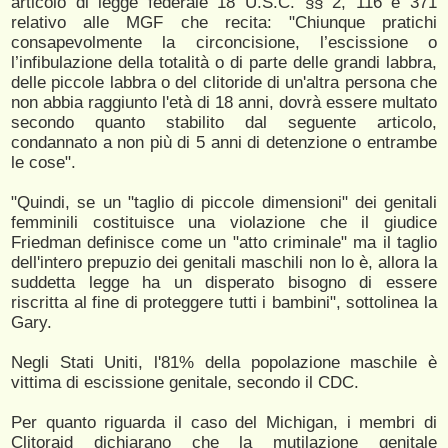
articolo di legge federale 18 U.S.C. §§ 2, 116 e 371
relativo alle MGF che recita: "Chiunque pratichi
consapevolmente la circoncisione, l’escissione o
l’infibulazione della totalità o di parte delle grandi labbra,
delle piccole labbra o del clitoride di un'altra persona che
non abbia raggiunto l'età di 18 anni, dovrà essere multato
secondo quanto stabilito dal seguente articolo,
condannato a non più di 5 anni di detenzione o entrambe
le cose".
"Quindi, se un "taglio di piccole dimensioni" dei genitali
femminili costituisce una violazione che il giudice
Friedman definisce come un "atto criminale" ma il taglio
dell'intero prepuzio dei genitali maschili non lo è, allora la
suddetta legge ha un disperato bisogno di essere
riscritta al fine di proteggere tutti i bambini", sottolinea la
Gary.
Negli Stati Uniti, l'81% della popolazione maschile è
vittima di escissione genitale, secondo il CDC.
Per quanto riguarda il caso del Michigan, i membri di
Clitoraid dichiarano che la mutilazione genitale