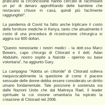
praticano la circoncisione hanno cercato di racimolare
un po' di denaro approfittando delle bambine che
restavano chiuse in casa, quindi più facilmente
raggiungibili".
La pandemia di Covid ha fatto anche triplicare il costo
delle forniture mediche in Kenya, tanto che attualmente il
costo di una procedura di ricostruzione chirurgica si
aggira sui 600 dollari.
"Questo nonostante i nostri medici - la dott.ssa Marci
Bowers, capo chirurgo di Clitoraid e il dott. Adan
Abdulahi, nostro ospite a Nairobi - operino su base
volontaria", ha aggiunto Gary.
La campagna "Adotta un clitoride" di Clitoraid solleva
inequivocabilmente la questione di come il piacere
sessuale delle donne debba essere considerato un diritto
umano fondamentale. Tale posizione è sostenuta sia
dalle Nazioni Unite che dal Maitreya Rael, il leader
spirituale la cui visione umanitaria ha ispirato la
creazione di Clitoraid nel 2006.