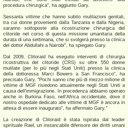
procedura chirurgica", ha aggiunto Gary.
Sessanta vittime che hanno subito mutilazioni genitali,
tra cui donne provenienti dalla Tanzania e dalla Nigeria,
saranno sottoposte alla ricostruzione chirurgica del
clitoride nel corso di questa missione umanitaria della
durata di una settimana, che si svolgerà presso la clinica
del dottor Abdullahi a Nairobi", ha spiegato Gary.
Dal 2009, Clitoraid ha eseguito interventi di chirurgia
ricostruttiva del clitoride (CRS) su oltre 550 donne
mutilate (per lo più negli Stati Uniti) presso la clinica
della dottoressa Marci Bowers a San Francisco", ha
precisato Gary. "Pochi sanno che più di mezzo milione di
vittime di MGF risiedono attualmente negli Stati Uniti a
causa dell'immigrazione. In precedenza abbiamo operato
anche in Burkina Faso, nell'Africa occidentale, dove il
nostro ospedale dedicato alle vittime di MGF è ancora in
attesa di essere inaugurato", ha affermato Gary."
La creazione di Clitoraid è stata ispirata dal leader
spirituale Rael, un instancabile difensore dei diritti umani