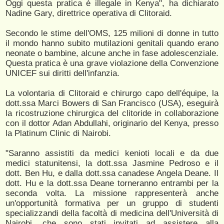
Oggi questa pratica è illegale in Kenya", ha dichiarato
Nadine Gary, direttrice operativa di Clitoraid.
Secondo le stime dell'OMS, 125 milioni di donne in tutto
il mondo hanno subito mutilazioni genitali quando erano
neonate o bambine, alcune anche in fase adolescenziale.
Questa pratica è una grave violazione della Convenzione
UNICEF sui diritti dell'infanzia.
La volontaria di Clitoraid e chirurgo capo dell'équipe, la
dott.ssa Marci Bowers di San Francisco (USA), eseguirà
la ricostruzione chirurgica del clitoride in collaborazione
con il dottor Adan Abdullahi, originario del Kenya, presso
la Platinum Clinic di Nairobi.
"Saranno assistiti da medici kenioti locali e da due
medici statunitensi, la dott.ssa Jasmine Pedroso e il
dott. Ben Hu, e dalla dott.ssa canadese Angela Deane. Il
dott. Hu e la dott.ssa Deane torneranno entrambi per la
seconda volta. La missione rappresenterà anche
un'opportunità formativa per un gruppo di studenti
specializzandi della facoltà di medicina dell'Università di
Nairobi, che sono stati invitati ad assistere alla