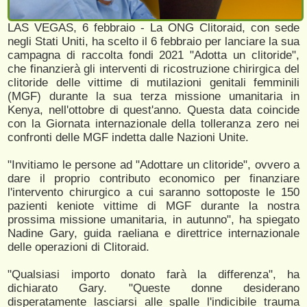
LAS VEGAS, 6 febbraio - La ONG Clitoraid, con sede
negli Stati Uniti, ha scelto il 6 febbraio per lanciare la sua
campagna di raccolta fondi 2021 "Adotta un clitoride",
che finanzierà gli interventi di ricostruzione chirirgica del
clitoride delle vittime di mutilazioni genitali femminili
(MGF) durante la sua terza missione umanitaria in
Kenya, nell'ottobre di quest'anno. Questa data coincide
con la Giornata internazionale della tolleranza zero nei
confronti delle MGF indetta dalle Nazioni Unite.
"Invitiamo le persone ad "Adottare un clitoride", ovvero a
dare il proprio contributo economico per finanziare
l'intervento chirurgico a cui saranno sottoposte le 150
pazienti keniote vittime di MGF durante la nostra
prossima missione umanitaria, in autunno", ha spiegato
Nadine Gary, guida raeliana e direttrice internazionale
delle operazioni di Clitoraid.
"Qualsiasi importo donato farà la differenza", ha
dichiarato Gary. "Queste donne desiderano
disperatamente lasciarsi alle spalle l'indicibile trauma