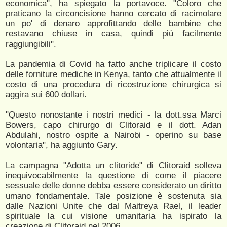
economica", ha spiegato la portavoce. "Coloro che
praticano la circoncisione hanno cercato di racimolare
un po' di denaro approfittando delle bambine che
restavano chiuse in casa, quindi più facilmente
raggiungibili".
La pandemia di Covid ha fatto anche triplicare il costo
delle forniture mediche in Kenya, tanto che attualmente il
costo di una procedura di ricostruzione chirurgica si
aggira sui 600 dollari.
"Questo nonostante i nostri medici - la dott.ssa Marci
Bowers, capo chirurgo di Clitoraid e il dott. Adan
Abdulahi, nostro ospite a Nairobi - operino su base
volontaria", ha aggiunto Gary.
La campagna "Adotta un clitoride" di Clitoraid solleva
inequivocabilmente la questione di come il piacere
sessuale delle donne debba essere considerato un diritto
umano fondamentale. Tale posizione è sostenuta sia
dalle Nazioni Unite che dal Maitreya Rael, il leader
spirituale la cui visione umanitaria ha ispirato la
creazione di Clitoraid nel 2006.