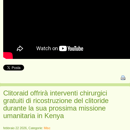
Clitoraid offrirà interventi chirurgici
gratuiti di ricostruzione del clitoride
durante la sua prossima missione
umanitaria in Kenya
febbraio 22 2026, Categorie:
Misc