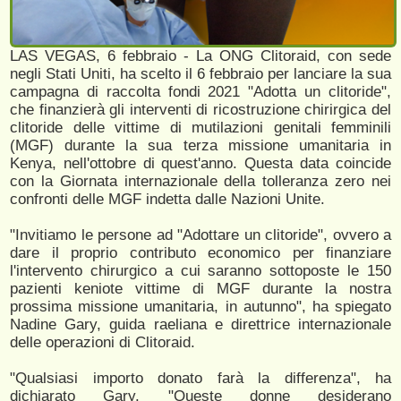
LAS VEGAS, 6 febbraio - La ONG Clitoraid, con sede
negli Stati Uniti, ha scelto il 6 febbraio per lanciare la sua
campagna di raccolta fondi 2021 "Adotta un clitoride",
che finanzierà gli interventi di ricostruzione chirirgica del
clitoride delle vittime di mutilazioni genitali femminili
(MGF) durante la sua terza missione umanitaria in
Kenya, nell'ottobre di quest'anno. Questa data coincide
con la Giornata internazionale della tolleranza zero nei
confronti delle MGF indetta dalle Nazioni Unite.
"Invitiamo le persone ad "Adottare un clitoride", ovvero a
dare il proprio contributo economico per finanziare
l'intervento chirurgico a cui saranno sottoposte le 150
pazienti keniote vittime di MGF durante la nostra
prossima missione umanitaria, in autunno", ha spiegato
Nadine Gary, guida raeliana e direttrice internazionale
delle operazioni di Clitoraid.
"Qualsiasi importo donato farà la differenza", ha
dichiarato Gary. "Queste donne desiderano