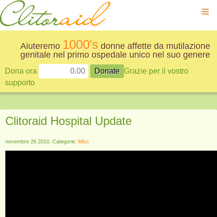
≡
1000's
Aiuteremo
donne affette da mutilazione
genitale nel primo ospedale unico nel suo genere
Dona ora
Grazie per il vostro
supporto
Clitoraid Hospital Update
novembre 26 2010, Categorie:
Misc