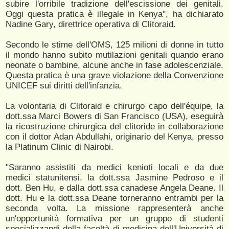
subire l'orribile tradizione dell'escissione dei genitali.
Oggi questa pratica è illegale in Kenya", ha dichiarato
Nadine Gary, direttrice operativa di Clitoraid.
Secondo le stime dell'OMS, 125 milioni di donne in tutto
il mondo hanno subito mutilazioni genitali quando erano
neonate o bambine, alcune anche in fase adolescenziale.
Questa pratica è una grave violazione della Convenzione
UNICEF sui diritti dell'infanzia.
La volontaria di Clitoraid e chirurgo capo dell'équipe, la
dott.ssa Marci Bowers di San Francisco (USA), eseguirà
la ricostruzione chirurgica del clitoride in collaborazione
con il dottor Adan Abdullahi, originario del Kenya, presso
la Platinum Clinic di Nairobi.
"Saranno assistiti da medici kenioti locali e da due
medici statunitensi, la dott.ssa Jasmine Pedroso e il
dott. Ben Hu, e dalla dott.ssa canadese Angela Deane. Il
dott. Hu e la dott.ssa Deane torneranno entrambi per la
seconda volta. La missione rappresenterà anche
un'opportunità formativa per un gruppo di studenti
specializzandi della facoltà di medicina dell'Università di