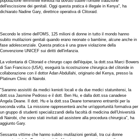
popolazione femminile keniota ha dovuto subire l'orribile tradizione
dell'escissione dei genitali. Oggi questa pratica è illegale in Kenya", ha
dichiarato Nadine Gary, direttrice operativa di Clitoraid.
Secondo le stime dell'OMS, 125 milioni di donne in tutto il mondo hanno
subito mutilazioni genitali quando erano neonate o bambine, alcune anche in
fase adolescenziale. Questa pratica è una grave violazione della
Convenzione UNICEF sui diritti dell'infanzia.
La volontaria di Clitoraid e chirurgo capo dell'équipe, la dott.ssa Marci Bowers
di San Francisco (USA), eseguirà la ricostruzione chirurgica del clitoride in
collaborazione con il dottor Adan Abdullahi, originario del Kenya, presso la
Platinum Clinic di Nairobi.
"Saranno assistiti da medici kenioti locali e da due medici statunitensi, la
dott.ssa Jasmine Pedroso e il dott. Ben Hu, e dalla dott.ssa canadese
Angela Deane. Il dott. Hu e la dott.ssa Deane torneranno entrambi per la
seconda volta. La missione rappresenterà anche un'opportunità formativa per
un gruppo di studenti specializzandi della facoltà di medicina dell'Università
di Nairobi, che sono stati invitati ad assistere alla procedura chirurgica", ha
aggiunto Gary.
Sessanta vittime che hanno subito mutilazioni genitali, tra cui donne