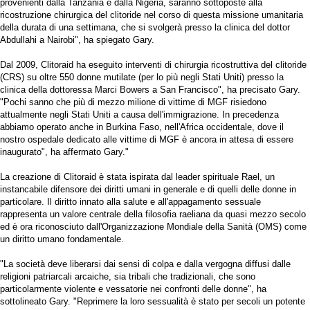
provenienti dalla Tanzania e dalla Nigeria, saranno sottoposte alla
ricostruzione chirurgica del clitoride nel corso di questa missione umanitaria
della durata di una settimana, che si svolgerà presso la clinica del dottor
Abdullahi a Nairobi", ha spiegato Gary.
Dal 2009, Clitoraid ha eseguito interventi di chirurgia ricostruttiva del clitoride
(CRS) su oltre 550 donne mutilate (per lo più negli Stati Uniti) presso la
clinica della dottoressa Marci Bowers a San Francisco", ha precisato Gary.
"Pochi sanno che più di mezzo milione di vittime di MGF risiedono
attualmente negli Stati Uniti a causa dell'immigrazione. In precedenza
abbiamo operato anche in Burkina Faso, nell'Africa occidentale, dove il
nostro ospedale dedicato alle vittime di MGF è ancora in attesa di essere
inaugurato", ha affermato Gary."
La creazione di Clitoraid è stata ispirata dal leader spirituale Rael, un
instancabile difensore dei diritti umani in generale e di quelli delle donne in
particolare. Il diritto innato alla salute e all'appagamento sessuale
rappresenta un valore centrale della filosofia raeliana da quasi mezzo secolo
ed è ora riconosciuto dall'Organizzazione Mondiale della Sanità (OMS) come
un diritto umano fondamentale.
"La società deve liberarsi dai sensi di colpa e dalla vergogna diffusi dalle
religioni patriarcali arcaiche, sia tribali che tradizionali, che sono
particolarmente violente e vessatorie nei confronti delle donne", ha
sottolineato Gary. "Reprimere la loro sessualità è stato per secoli un potente