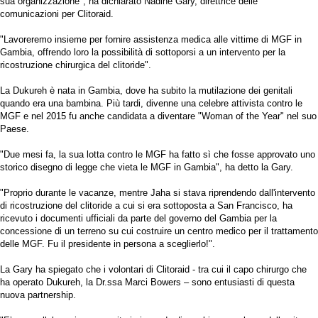
sua organizzazione", ha dichiarato Nadine Gary, direttrice delle
comunicazioni per Clitoraid.
"Lavoreremo insieme per fornire assistenza medica alle vittime di MGF in
Gambia, offrendo loro la possibilità di sottoporsi a un intervento per la
ricostruzione chirurgica del clitoride".
La Dukureh è nata in Gambia, dove ha subito la mutilazione dei genitali
quando era una bambina. Più tardi, divenne una celebre attivista contro le
MGF e nel 2015 fu anche candidata a diventare "Woman of the Year" nel suo
Paese.
"Due mesi fa, la sua lotta contro le MGF ha fatto sì che fosse approvato uno
storico disegno di legge che vieta le MGF in Gambia", ha detto la Gary.
"Proprio durante le vacanze, mentre Jaha si stava riprendendo dall'intervento
di ricostruzione del clitoride a cui si era sottoposta a San Francisco, ha
ricevuto i documenti ufficiali da parte del governo del Gambia per la
concessione di un terreno su cui costruire un centro medico per il trattamento
delle MGF. Fu il presidente in persona a sceglierlo!".
La Gary ha spiegato che i volontari di Clitoraid - tra cui il capo chirurgo che
ha operato Dukureh, la Dr.ssa Marci Bowers – sono entusiasti di questa
nuova partnership.