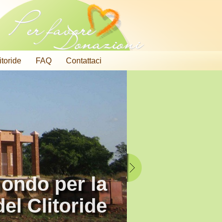
Per favore
Donazioni
litoride
FAQ
Contattaci
mondo per la
el Clitoride