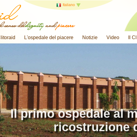
Italiano
l senso del
dignity
and
piacere
litoraid
L'ospedale del piacere
Notizie
Video
Il C
Il primo ospedale al 
ricostruzione d