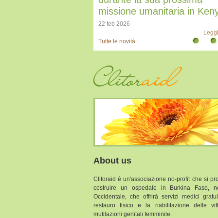
17 nov 2022
manitaria in Kenya
Leggi
Leggi di più
Tutte le novità
About us
Clitoraid è un'associazione no-profit che si p
costruire un ospedale in Burkina Faso, nel
Occidentale, che offrirà servizi medici gratui
restauro fisico e la riabilitazione delle vi
mutilazioni genitali femminile.