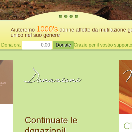
1000's
Aiuteremo
donne affette da mutilazione g
unico nel suo genere
Dona ora
Grazie per il vostro support
Dichiarazio
Donazioni
N
merito alla
giudice su
18 feb 2020
Clitoraid lancia la sua
campagna di raccolta fondi
Continuate le
enya
2021 "Adotta un clitoride" per
donazioni!
aiutare le vittime di MGF in