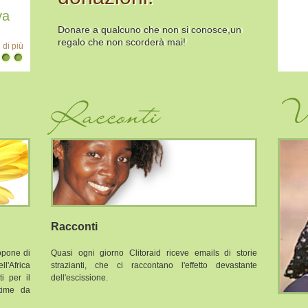
 di più
Kenya
Donare a qualcuno che non si conosce,un
08 feb 2021
regalo che non scorderà mai!
Leggi di più
Racconti
Vi
Racconti
ropone di
Quasi ogni giorno Clitoraid riceve emails di storie
l'Africa
strazianti, che ci raccontano l'effetto devastante
ti per il
dell'escissione.
ttime da